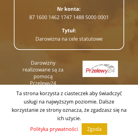
Nr konta:
87 1600 1462 1747 1488 5000 0001
Tytuł:
Darowizna na cele statutowe
Darowizny
realizowane są za
pomocą
Przelewy24
Ta strona korzysta z ciasteczek aby świadczyć
usługi na najwyższym poziomie. Dalsze
korzystanie ze strony oznacza, że zgadzasz się na
ich użycie.
Copyright © 2024
- wsparcie
adito.pl
|
Polityka prywatności
Zgoda
Regulamin darowizn
|
Polityka Prywatności