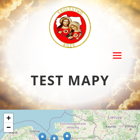
TEST MAPY
+
−