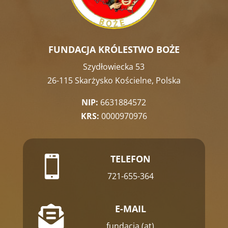
FUNDACJA KRÓLESTWO BOŻE
Szydłowiecka 53
26-115 Skarżysko Kościelne, Polska
NIP:
6631884572
KRS:
0000970976
TELEFON

721-655-364
E-MAIL

fundacja (at)