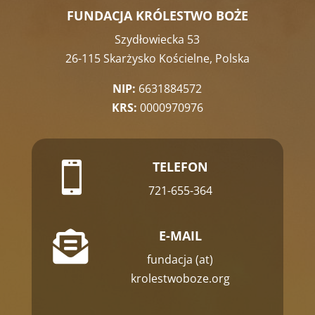
FUNDACJA KRÓLESTWO BOŻE
Szydłowiecka 53
26-115 Skarżysko Kościelne, Polska
NIP:
6631884572
KRS:
0000970976
TELEFON

721-655-364
E-MAIL

fundacja (at)
krolestwoboze.org