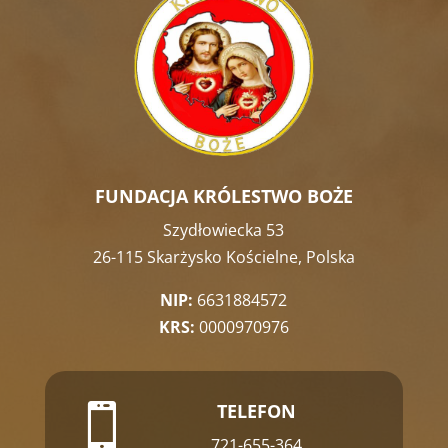
FUNDACJA KRÓLESTWO BOŻE
Szydłowiecka 53
26-115 Skarżysko Kościelne, Polska
NIP:
6631884572
KRS:
0000970976
TELEFON

721-655-364