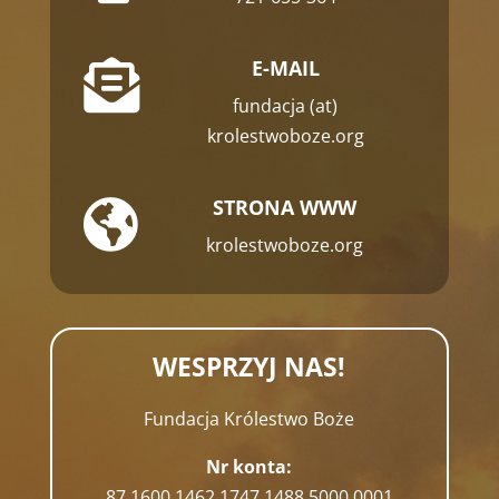
E-MAIL

fundacja (at)
krolestwoboze.org
STRONA WWW

krolestwoboze.org
WESPRZYJ NAS!
Fundacja Królestwo Boże
Nr konta:
87 1600 1462 1747 1488 5000 0001