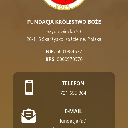
FUNDACJA KRÓLESTWO BOŻE
Szydłowiecka 53
26-115 Skarżysko Kościelne, Polska
NIP:
6631884572
KRS:
0000970976
TELEFON

721-655-364
E-MAIL

fundacja (at)