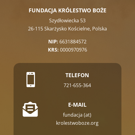
FUNDACJA KRÓLESTWO BOŻE
Szydłowiecka 53
26-115 Skarżysko Kościelne, Polska
NIP:
6631884572
KRS:
0000970976
TELEFON

721-655-364
E-MAIL

fundacja (at)
krolestwoboze.org