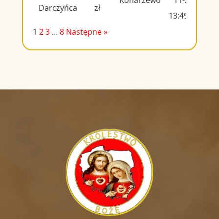
Konarzewo
11-27
Darczyńca
zł
13:49:46
1
2
3
…
8
Następne »