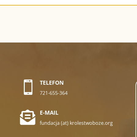
TELEFON

721-655-364
E-MAIL

fundacja (at) krolestwoboze.org