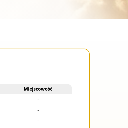
a
Miejscowość
-
-
-