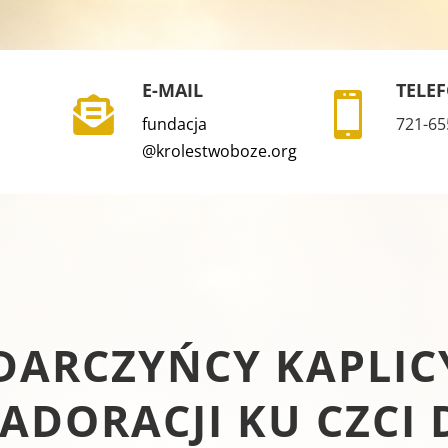
E-MAIL
TELE


fundacja
721-65
@krolestwoboze.org
DARCZYŃCY KAPLICY
ADORACJI KU CZCI